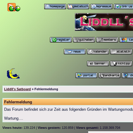
Liddll's Satboard
» Fehlermeldung
Fehlermeldung
Das Forum befindet sich zur Zeit aus folgenden Gründen im Wartungsmod
Wartung....
Views heute:
139.224 |
Views gestern:
120.859 |
Views gesamt:
1.158.369.704