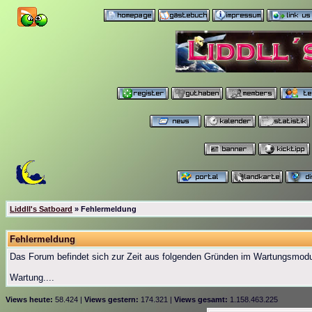
Liddll's Satboard
» Fehlermeldung
Fehlermeldung
Das Forum befindet sich zur Zeit aus folgenden Gründen im Wartungsmod
Wartung....
Views heute:
58.424 |
Views gestern:
174.321 |
Views gesamt:
1.158.463.225