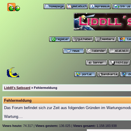
Liddll's Satboard
» Fehlermeldung
Fehlermeldung
Das Forum befindet sich zur Zeit aus folgenden Gründen im Wartungsmod
Wartung....
Views heute:
74.317 |
Views gestern:
136.025 |
Views gesamt:
1.158.183.938